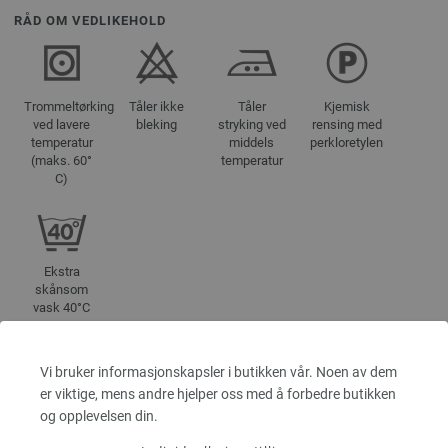
RÅD OM VEDLIKEHOLD
Trommeltørking
Tåler ikke
Tåler
Kjemisk
ved lavere
bleking
stryking ved
rensing med
temperatur
middels
perkloretylen
(maks. 60°
temperatur
C)
Ekstra
skånsom
vask 40°C
Vi bruker informasjonskapsler i butikken vår. Noen av dem
FARGE
er viktige, mens andre hjelper oss med å forbedre butikken
5301 | EAN: 4033493409766
og opplevelsen din.
5302 | EAN: 4033493409773