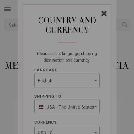
COUNTRY AND
CURRENCY
USD
Min konto
Please select language, shipping
LANA GROSSA
destination and currency.
MEILENWEIT 100G CACCIA
LANGUAGE
SHIPPING TO
USA - The United States
of America
CURRENCY