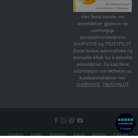
Vårt firma samler inn
anmeldelser gjennom de
uavhengige
tjenesteleverandørene
SHOPVOTE og TRUSTPILOT.
Disse bruker automatiske og
manuelle tiltak for å bekrefte
anmeldelser. Du kan finne
informasjon om ektheten av
kundeanmeldelser her:
SHOPVOTE
,
TRUSTPILOT
Deutsch
English
Bosanski
Dansk
Español
Français