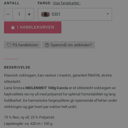
ANTALL
FARGE:
Vise fargekartet :
5301
I HANDLEKURVEN
På handlelisten
Spørsmål om artikkelen?
BESKRIVELSE
Klassisk sokkegarn, kan vaskes i maskin, garantert filtefritt, ekstra
slitesterkt.
Lana Grossa
MEILENWEIT 100g Caccia
er et slitesterkt sokkegarn av
høykvalitets ren ny ull med polyamid for optimal formstabilitet og lang
holdbarhet. De harmoniske fargespillene gir spennende effekter under
strikkingen og gjør hvert par sokker helt unikt.
75 % Ren, ny ull, 25 % Polyamid
Løpelengde: ca. 420 m / 100 g