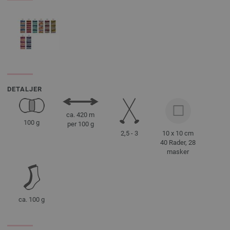
DETALJER
ca. 420 m
100 g
per 100 g
2,5 - 3
10 x 10 cm
40 Rader, 28
masker
ca. 100 g