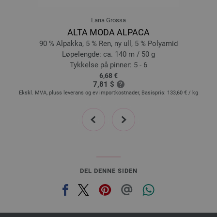
Lana Grossa
ALTA MODA ALPACA
90 % Alpakka, 5 % Ren, ny ull, 5 % Polyamid
Løpelengde: ca. 140 m / 50 g
Tykkelse på pinner: 5 - 6
6,68 €
7,81 $
Ekskl. MVA, pluss leverans og ev importkostnader, Basispris:
133,60 €
/ kg
Ek
prev
next
DEL DENNE SIDEN