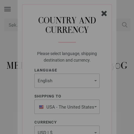
COUNTRY AND
CURRENCY
USD
Min konto
Please select language, shipping
LANA GROSSA
destination and currency.
MEILENWEIT 6-FACH 150G
LANGUAGE
COSIMA
SHIPPING TO
USA - The United States
of America
CURRENCY