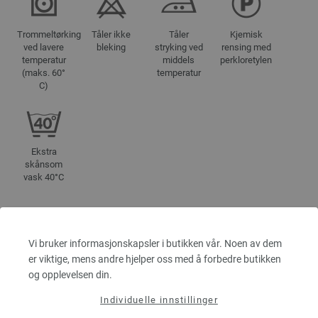
Trommeltørking
Tåler ikke
Tåler
Kjemisk
ved lavere
bleking
stryking ved
rensing med
temperatur
middels
perkloretylen
(maks. 60°
temperatur
C)
Ekstra
skånsom
vask 40°C
FARGE
Vi bruker informasjonskapsler i butikken vår. Noen av dem
9619 | EAN: 4033493346788
er viktige, mens andre hjelper oss med å forbedre butikken
9620 | EAN: 4033493346795
og opplevelsen din.
9621 | EAN: 4033493346801
Individuelle innstillinger
9622 | EAN: 4033493346818