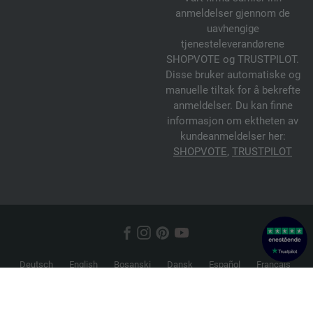
anmeldelser gjennom de
uavhengige
tjenesteleverandørene
SHOPVOTE og TRUSTPILOT.
Disse bruker automatiske og
manuelle tiltak for å bekrefte
anmeldelser. Du kan finne
informasjon om ektheten av
kundeanmeldelser her:
SHOPVOTE
,
TRUSTPILOT
Deutsch
English
Bosanski
Dansk
Español
Français
Hrvatski
Italiano
Nederlands
Norsk
Русский
Srpski
Suomi
Svenska