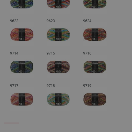
9622
9623
9624
9714
9715
9716
9717
9718
9719